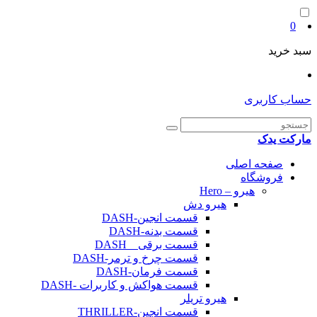
0
سبد خرید
حساب کاربری
مارکت یدک
صفحه اصلی
فروشگاه
هیرو – Hero
هیرو دش
قسمت انجین-DASH
قسمت بدنه-DASH
قسمت برقی _ DASH
قسمت چرخ و ترمر-DASH
قسمت فرمان-DASH
قسمت هواکش و کاربرات -DASH
هیرو تریلر
قسمت انجین-THRILLER