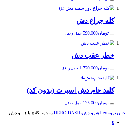
ه چراغ دش
ومان
590.000
حمل و نقل
ر عقب دش
ومان
1.720.000
حمل و نقل
د خام دش اسپرت (بدون کد)
ومان
135.000
حمل و نقل
هیرو دش-HERO DASH
ساچمه کلاچ پلیژر و دش