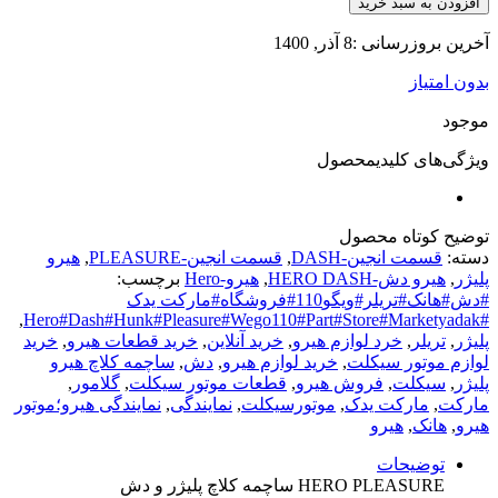
سبد خرید
 :8 آذر, 1400
ز
 کلیدیمحصول
ه
محصول
 انجین-DASH
,
قسمت انجین-PLEASURE
,
هیرو
-HERO DASH
,
هیرو-Hero
برچسب:
#دش#هانک#تریلر#ویگو110#فروشگاه#مارکت یدک
,
,
خرد لوازم هیرو
,
خرید آنلاین
,
خرید قطعات هیرو
,
خرید
ور سیکلت
,
خرید لوازم هیرو
,
دش
,
ساچمه کلاچ هیرو
لت
,
فروش هیرو
,
قطعات موتور سیکلت
,
گلامور
,
رکت یدک
,
موتورسیکلت
,
نمایندگی
,
نمایندگی هیرو؛موتور
,
هیرو
یحات
HERO P ساچمه کلاچ پلیژر و دش