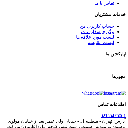
 با ما
تریان
ب کاربری من
یری سفارشات
 مورد علاقه ها
ت مقایسه
تماس
021
آدرس: تهران - منطقه 11 - خیابان ولی عصر بعد از خیابان مولوی
 مهدیه - سمت راست نبش کوچه اول (اعلمیان) مارکت