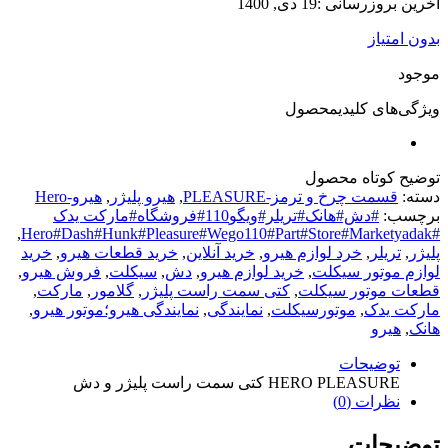
 :19 دی, 1400
ز
 کلیدیمحصول
ه
محصول
 چرخ و ترمز-PLEASURE
,
هیرو پلیژر
,
هیرو-Hero
#دش#هانک#تریلر#ویگو110#فروشگاه#مارکت یدک
,
,
خرد لوازم هیرو
,
خرید آنلاین
,
خرید قطعات هیرو
,
خرید
ور سیکلت
,
خرید لوازم هیرو
,
دش
,
سیکلت
,
فروش هیرو
,
تور سیکلت
,
کتی سمت راست پلیژر
,
گلامور
,
مارکت
,
ک
,
موتورسیکلت
,
نمایندگی
,
نمایندگی هیرو؛موتور هیرو
,
یحات
HERO P کتی سمت راست پلیژر و دش
ت (0)
ات