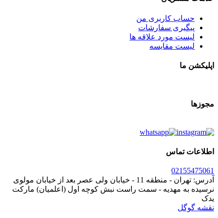
ب کاربری من
یری سفارشات
 مورد علاقه ها
ت مقایسه
تماس
021
آدرس: تهران - منطقه 11 - خیابان ولی عصر بعد از خیابان مولوی
 مهدیه - سمت راست نبش کوچه اول (اعلمیان) مارکت
ل